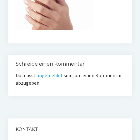
Lippenmodellierung
Bruxismus – Zähneknirschen
Doppelkinn und Hängebäckchen
Gesichtsformung
Plasmatherapie (PRP) oder Vampirlifting
Schreibe einen Kommentar
Du musst
angemeldet
sein, um einen Kommentar
Übermäßiges Schwitzen – Botulinum toxin
abzugeben.
Verjüngung der Hände
3 D- Lift des Gesichtes
Weitere Therapien
Hautpflege
KONTAKT