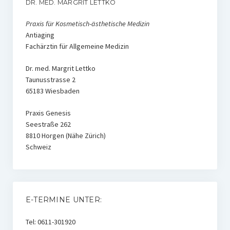
Weitere Produkte
DR. MED. MARGRIT LETTKO
Praxis für Kosmetisch-ästhetische Medizin
Blog
Antiaging
Fachärztin für Allgemeine Medizin
Dr. med. Margrit Lettko
Taunusstrasse 2
65183 Wiesbaden
Praxis Genesis
Seestraße 262
8810 Horgen (Nähe Zürich)
Schweiz
E-TERMINE UNTER:
Tel: 0611-301920