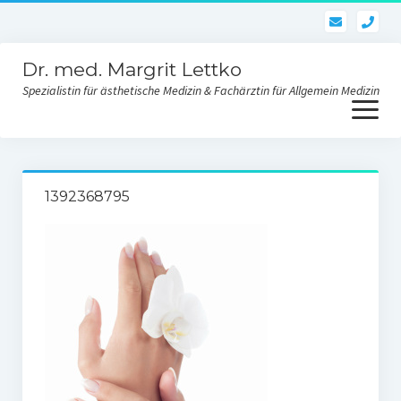
pho
Dr. med. Margrit Lettko
Spezialistin für ästhetische Medizin & Fachärztin für Allgemein Medizin
Menü
öffnen
Dr. med. Lettko
1392368795
Kontakt Praxis
Ästhetik und Behandlungen
Gesichtsverjüngung
Skinbooster-Hautverjüngung
Fadenlifting des Gesichtes und des Körpers
Fettwegspritze – Injektionslipolyse