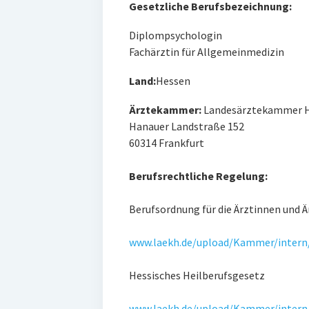
Gesetzliche Berufsbezeichnung:
Diplompsychologin
Fachärztin für Allgemeinmedizin
Land:
Hessen
Ärztekammer:
Landesärztekammer 
Hanauer Landstraße 152
60314 Frankfurt
Berufsrechtliche Regelung:
Berufsordnung für die Ärztinnen und Ä
www.laekh.de/upload/Kammer/intern/
Hessisches Heilberufsgesetz
www.laekh.de/upload/Kammer/intern/