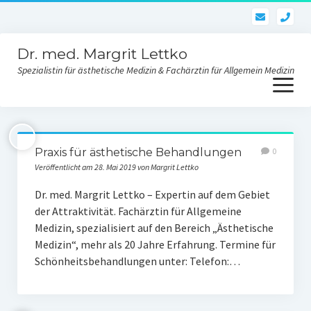
pho
Dr. med. Margrit Lettko
Spezialistin für ästhetische Medizin & Fachärztin für Allgemein Medizin
Menü
öffnen
Dr. med. Lettko
Praxis für ästhetische Behandlungen
0
Kontakt Praxis
Veröffentlicht am 28. Mai 2019 von Margrit Lettko
Ästhetik und Behandlungen
Dr. med. Margrit Lettko – Expertin auf dem Gebiet
der Attraktivität. Fachärztin für Allgemeine
Gesichtsverjüngung
Medizin, spezialisiert auf den Bereich „Ästhetische
Medizin“, mehr als 20 Jahre Erfahrung. Termine für
Skinbooster-Hautverjüngung
Schönheitsbehandlungen unter: Telefon:…
Fadenlifting des Gesichtes und des Körpers
Fettwegspritze – Injektionslipolyse