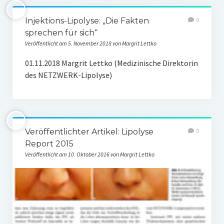
Lippenmodellierung
Injektions-Lipolyse: „Die Fakten
0
sprechen für sich“
Bruxismus – Zähneknirschen
Veröffentlicht am 5. November 2018 von Margrit Lettko
Doppelkinn und Hängebäckchen
01.11.2018 Margrit Lettko (Medizinische Direktorin
des NETZWERK-Lipolyse)
Gesichtsformung
Plasmatherapie (PRP) oder Vampirlifting
Übermäßiges Schwitzen – Botulinum toxin
Veröffentlichter Artikel: Lipolyse
0
Verjüngung der Hände
Report 2015
Veröffentlicht am 10. Oktober 2016 von Margrit Lettko
3 D- Lift des Gesichtes
Weitere Therapien
Hautpflege