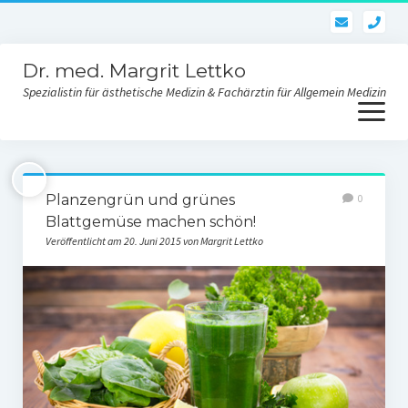
pho
Dr. med. Margrit Lettko
Spezialistin für ästhetische Medizin & Fachärztin für Allgemein Medizin
Menü
öffnen
Dr. med. Lettko
Planzengrün und grünes
0
Kontakt Praxis
Blattgemüse machen schön!
Veröffentlicht am 20. Juni 2015 von Margrit Lettko
Ästhetik und Behandlungen
Gesichtsverjüngung
Skinbooster-Hautverjüngung
Fadenlifting des Gesichtes und des Körpers
Fettwegspritze – Injektionslipolyse