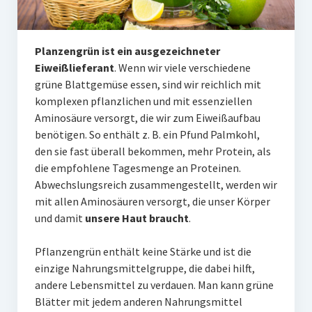
Lippenmodellierung
Planzengrün ist ein ausgezeichneter
Bruxismus – Zähneknirschen
Eiweißlieferant
. Wenn wir viele verschiedene
Doppelkinn und Hängebäckchen
grüne Blattgemüse essen, sind wir reichlich mit
komplexen pflanzlichen und mit essenziellen
Gesichtsformung
Aminosäure versorgt, die wir zum Eiweißaufbau
benötigen. So enthält z. B. ein Pfund Palmkohl,
Plasmatherapie (PRP) oder Vampirlifting
den sie fast überall bekommen, mehr Protein, als
die empfohlene Tagesmenge an Proteinen.
Übermäßiges Schwitzen – Botulinum toxin
Abwechslungsreich zusammengestellt, werden wir
Verjüngung der Hände
mit allen Aminosäuren versorgt, die unser Körper
und damit
unsere Haut braucht
.
3 D- Lift des Gesichtes
Pflanzengrün enthält keine Stärke und ist die
Weitere Therapien
einzige Nahrungsmittelgruppe, die dabei hilft,
andere Lebensmittel zu verdauen. Man kann grüne
Hautpflege
Blätter mit jedem anderen Nahrungsmittel