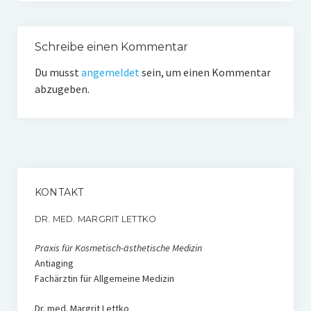
Lippenmodellierung
Schreibe einen Kommentar
Bruxismus – Zähneknirschen
Du musst
angemeldet
sein, um einen Kommentar
Doppelkinn und Hängebäckchen
abzugeben.
Gesichtsformung
Plasmatherapie (PRP) oder Vampirlifting
Übermäßiges Schwitzen – Botulinum toxin
KONTAKT
Verjüngung der Hände
DR. MED. MARGRIT LETTKO
3 D- Lift des Gesichtes
Praxis für Kosmetisch-ästhetische Medizin
Weitere Therapien
Antiaging
Fachärztin für Allgemeine Medizin
Hautpflege
Dr. med. Margrit Lettko