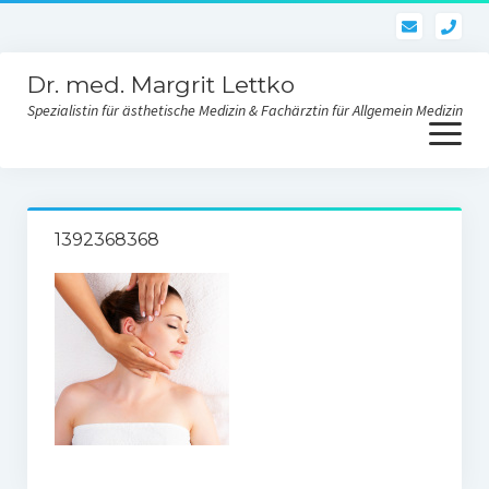
pho
Dr. med. Margrit Lettko
Spezialistin für ästhetische Medizin & Fachärztin für Allgemein Medizin
Menü
öffnen
Dr. med. Lettko
1392368368
Kontakt Praxis
Ästhetik und Behandlungen
Gesichtsverjüngung
Skinbooster-Hautverjüngung
Fadenlifting des Gesichtes und des Körpers
Fettwegspritze – Injektionslipolyse