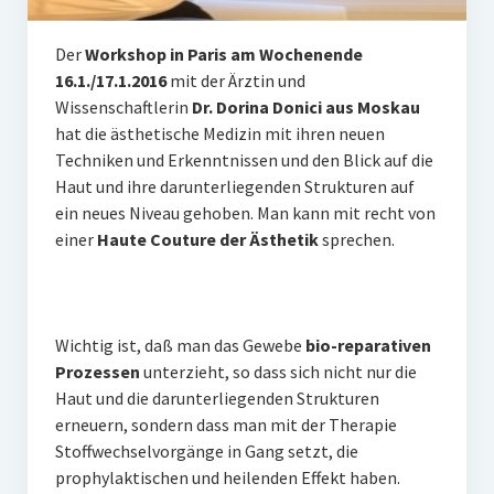
Lippenmodellierung
Der
Workshop in Paris am Wochenende
16.1./17.1.2016
mit der Ärztin und
Bruxismus – Zähneknirschen
Wissenschaftlerin
Dr. Dorina Donici aus Moskau
Doppelkinn und Hängebäckchen
hat die ästhetische Medizin mit ihren neuen
Techniken und Erkenntnissen und den Blick auf die
Gesichtsformung
Haut und ihre darunterliegenden Strukturen auf
ein neues Niveau gehoben. Man kann mit recht von
Plasmatherapie (PRP) oder Vampirlifting
einer
Haute Couture der Ästhetik
sprechen.
Übermäßiges Schwitzen – Botulinum toxin
Verjüngung der Hände
Wichtig ist, daß man das Gewebe
bio-reparativen
3 D- Lift des Gesichtes
Prozessen
unterzieht, so dass sich nicht nur die
Haut und die darunterliegenden Strukturen
Weitere Therapien
erneuern, sondern dass man mit der Therapie
Stoffwechselvorgänge in Gang setzt, die
Hautpflege
prophylaktischen und heilenden Effekt haben.