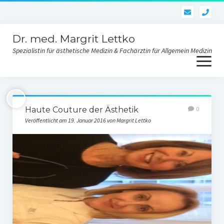
pho
Dr. med. Margrit Lettko
Spezialistin für ästhetische Medizin & Fachärztin für Allgemein Medizin
Menü
öffnen
Dr. med. Lettko
Haute Couture der Ästhetik
0
Kontakt Praxis
Veröffentlicht am 19. Januar 2016 von Margrit Lettko
Ästhetik und Behandlungen
Gesichtsverjüngung
Skinbooster-Hautverjüngung
Fadenlifting des Gesichtes und des Körpers
Fettwegspritze – Injektionslipolyse