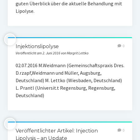
Weitere Produkte
guten Überblick über die aktuelle Behandlung mit
Lipolyse.
Blog
Injektionslipolyse
0
Veröffentlicht am 2. Juni 2016 von Margrit Lettko
02.07.2016 M.Weidmann (Gemeinschaftspraxis Dres.
D.rzapf,Weidmann und Müller, Augsburg,
Deutschland) M. Lettko (Wiesbaden, Deutschland)
L. Prantl (Universit.t Regensburg, Regensburg,
Deutschland)
Veröffentlichter Artikel: Injection
0
Lipolysis – an Update