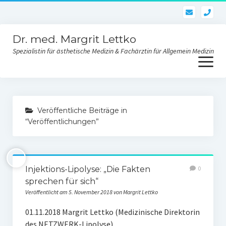
pho
Dr. med. Margrit Lettko
Spezialistin für ästhetische Medizin & Fachärztin für Allgemein Medizin
Menü
öffnen
Dr. med. Lettko
Veröffentliche Beiträge in
Kontakt Praxis
“Veröffentlichungen”
Ästhetik und Behandlungen
Gesichtsverjüngung
Injektions-Lipolyse: „Die Fakten
0
Skinbooster-Hautverjüngung
sprechen für sich“
Veröffentlicht am 5. November 2018 von Margrit Lettko
Fadenlifting des Gesichtes und des Körpers
01.11.2018 Margrit Lettko (Medizinische Direktorin
Fettwegspritze – Injektionslipolyse
des NETZWERK-Lipolyse)