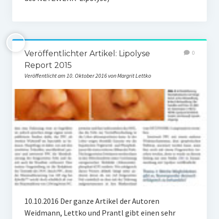
Lippenmodellierung
Bruxismus – Zähneknirschen
Veröffentlichter Artikel: Lipolyse
0
Doppelkinn und Hängebäckchen
Report 2015
Veröffentlicht am 10. Oktober 2016 von Margrit Lettko
Gesichtsformung
Plasmatherapie (PRP) oder Vampirlifting
Übermäßiges Schwitzen – Botulinum toxin
Verjüngung der Hände
3 D- Lift des Gesichtes
Weitere Therapien
10.10.2016 Der ganze Artikel der Autoren
Hautpflege
Weidmann, Lettko und Prantl gibt einen sehr